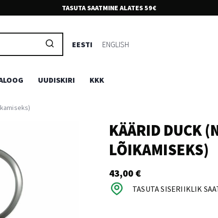
TASUTA SAATMINE ALATES 59€
OSTA OTSE MAALETOOJALT
Oleme Rubise maaletoojad kogu Baltikumis. Meilt saad ainult
EESTI
ENGLISH
originaaltooteid
ALOOG
UUDISKIRI
KKK
õikamiseks)
KÄÄRID DUCK (
LÕIKAMISEKS)
43,00
€
TASUTA SISERIIKLIK SAA