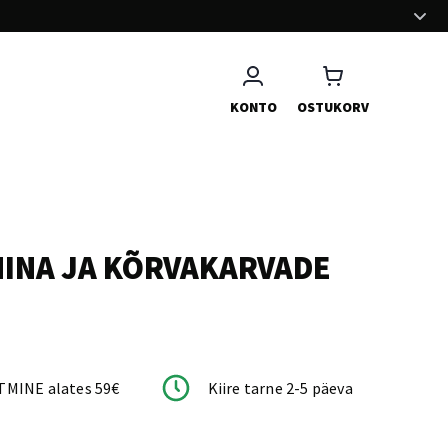
MEELDIV OSTUKOGEMUS
Oleme teinud kõik selleks, et pakkuda teile meeldivat ja
sujuvat ostukogemust
KONTO
OSTUKORV
NINA JA KÕRVAKARVADE
TMINE alates 59€
Kiire tarne 2-5 päeva