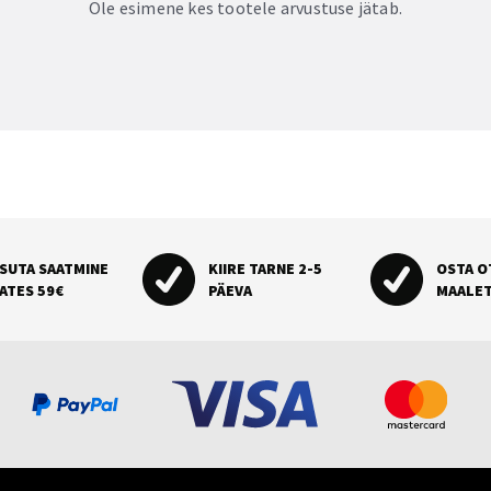
Ole esimene kes tootele arvustuse jätab.
SUTA SAATMINE
KIIRE TARNE 2-5
OSTA O
ATES 59€
PÄEVA
MAALE