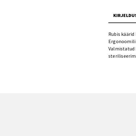
KIRJELDU
Rubis käärid
Ergonoomilin
Valmistatud k
steriliseerim