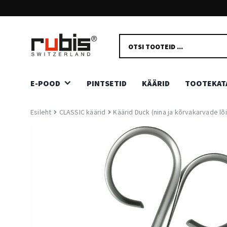
TASUTA SAATMINE ALATES 59€
PRODUCTS
Osta vähemalt 59€ eest ja siseriiklik tarne on sulle tasuta
SEARCH
E-POOD
PINTSETID
KÄÄRID
TOOTEKAT
Esileht
CLASSIC käärid
Käärid Duck (nina ja kõrvakarvade l