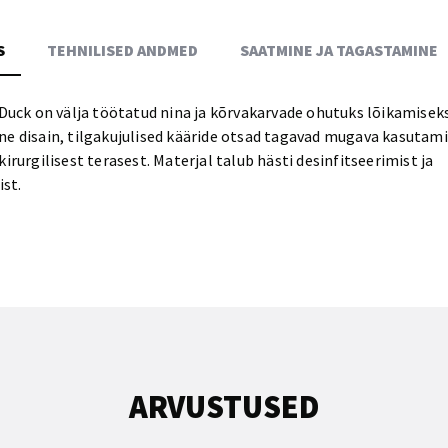
S
TEHNILISED ANDMED
SAATMINE JA TAGASTAMINE
 Duck on välja töötatud nina ja kõrvakarvade ohutuks lõikamiseks
e disain, tilgakujulised kääride otsad tagavad mugava kasutami
irurgilisest terasest. Materjal talub hästi desinfitseerimist ja
ist.
ARVUSTUSED