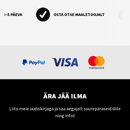
-5 PÄEVA
OSTA OTSE MAALETOOJALT
ÄRA JÄÄ ILMA
Liitu meie uudiskirjaga ja saa aegajalt suurepäraseid diile
ning infot